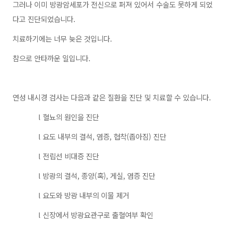
그러나 이미 방광암세포가 전신으로 퍼져 있어서 수술도 못하게 되었
다고 진단되었습니다
.
치료하기에는 너무 늦은 것입니다
.
참으로 안타까운 일입니다
.
연성 내시경 검사는 다음과 같은 질환을 진단 및 치료할 수 있습니다
.
l
혈뇨의 원인을 진단
l
요도 내부의 결석
, 염증, 협착(좁아짐) 진단
l
전립선 비대증 진단
l
방광의 결석
, 종양(혹), 게실, 염증 진단
l
요도와 방광 내부의 이물 제거
l
신장에서 방광요관구로 출혈여부 확인