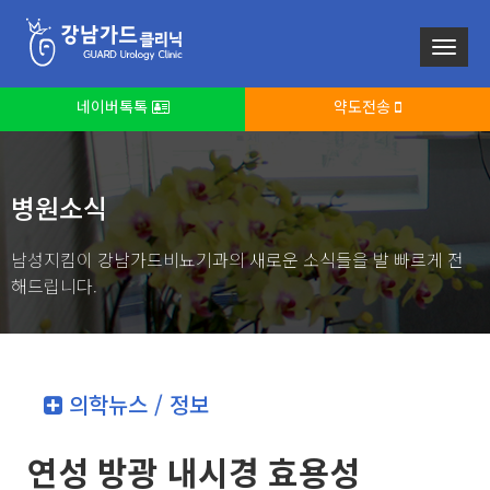
네이버톡톡
약도전송
병원소식
남성지킴이 강남가드비뇨기과의 새로운 소식들을 발 빠르게 전
해드립니다.
의학뉴스 / 정보
연성 방광 내시경 효용성