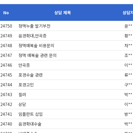
No
상담 제목
상담
24750
정맥누출 발기부전
윤**
24749
음경확대,만곡증
황**
24748
정맥매복술 비용문의
차**
24747
정맥 매복술 관련 문의
조**
24746
만곡증
이**
24745
포경수술 관련
류**
24744
포경고민
구**
24743
필러
박**
24742
상담
이**
24741
임플란트 삽입
방**
24740
음경확대수술
박**