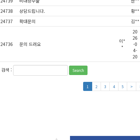
24739
비대증수술
한**
24738
상담드립니다.
황**
24737
확대문의
김**
20
26
이*
24736
문의 드려요
-0
*
4-
20
검색 :
Search
1
2
3
4
5
>