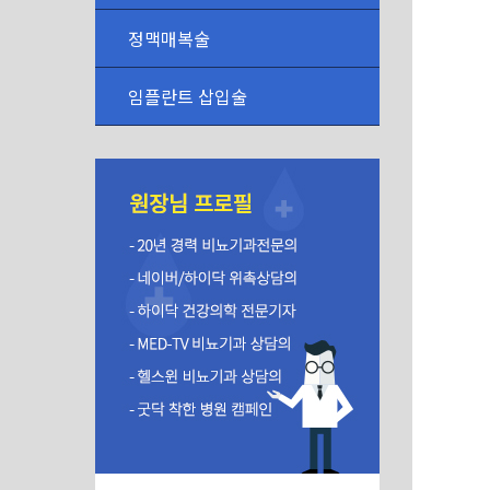
정맥매복술
임플란트 삽입술