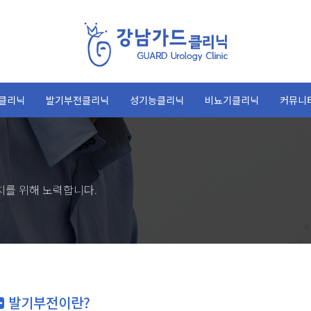
클리닉
발기부전클리닉
성기능클리닉
비뇨기클리닉
커뮤니
치를 위해 노력합니다.
발기부전이란?