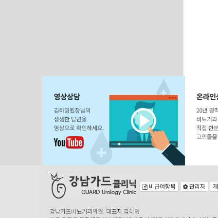
비급여항목
관리자
개
강남가드비뇨기과의원, 대표자 김하영