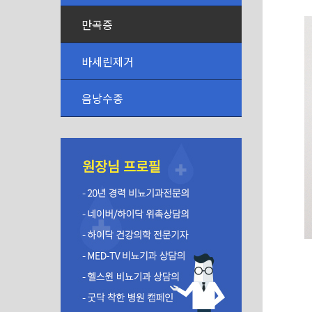
만곡증
바세린제거
음낭수종