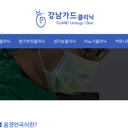
클리닉
발기부전클리닉
성기능클리닉
비뇨기클리닉
커뮤니
음경만곡이란?