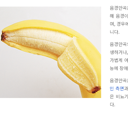
음경만곡
해 음경이
며, 경우
니다.
음경만곡
생하거나,
가볍게 여
능에 장애
음경만곡
인 측면
은 비뇨
다.