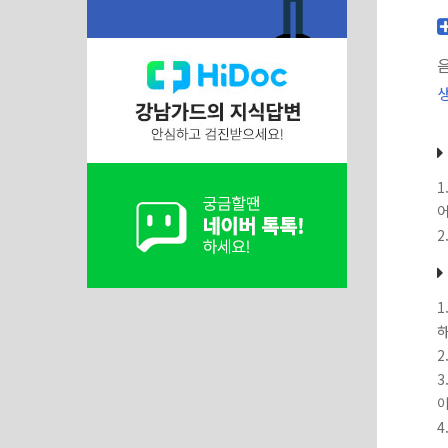
1
어
2
1
하
2
3
이
4