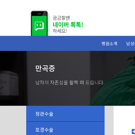
병원소개
남성
만곡증
남자의 자존심을 활짝 펴 드립니다.
정관수술
포경수술