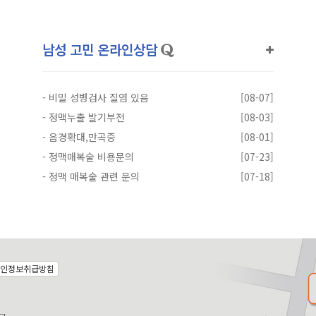
남성 고민 온라인상담
-
비밀 성병검사 질염 있음
[08-07]
-
정맥누출 발기부전
[08-03]
-
음경확대,만곡증
[08-01]
-
정맥매복술 비용문의
[07-23]
-
정맥 매복술 관련 문의
[07-18]
인정보취급방침